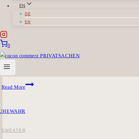
EN
DE
EN
SWEATER
|
TOPS
0
MASSEWEICH
You need to be logged in to view this content. Please Log In.
MASSEWEICH
Read More
SWEATER