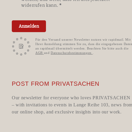
widerrufen kann.
Anmelden
Für den Versand unserer Newsletter nutzen wir rapidmail. Mit
Ihrer Anmeldung stimmen Sie zu, dass die eingegebenen Date
an rapidmail übermittelt werden. Beachten Sie bitte auch die
AGB
und
Datenschutzbestimmungen
.
POST FROM PRIVATSACHEN
Our newsletter for everyone who loves PRIVATSACHEN
– with invitations to events in Lange Reihe 103, news fro
our online shop, and exclusive insights into our work.