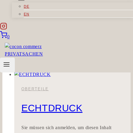
DE
IRREPRO
EN
Sorry, but you do not have permission to view
0
this content.
IRREPRO
Weiterlesen
OBERTEILE
ECHTDRUCK
Sie müssen sich anmelden, um diesen Inhalt