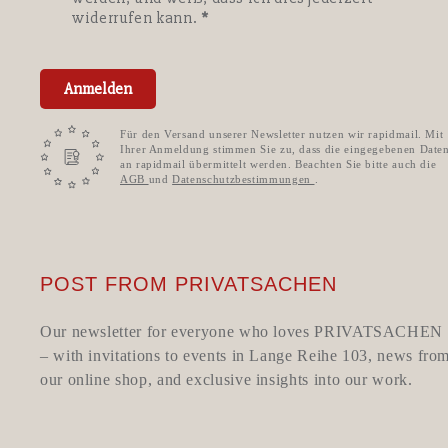
widerrufen kann.
Anmelden
Für den Versand unserer Newsletter nutzen wir rapidmail. Mit
Ihrer Anmeldung stimmen Sie zu, dass die eingegebenen Date
an rapidmail übermittelt werden. Beachten Sie bitte auch die
AGB
und
Datenschutzbestimmungen
.
POST FROM PRIVATSACHEN
Our newsletter for everyone who loves PRIVATSACHEN
– with invitations to events in Lange Reihe 103, news fro
our online shop, and exclusive insights into our work.