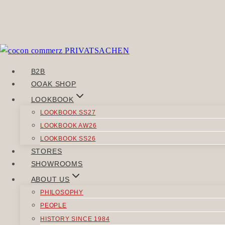
Zum
Inhalt
springen
B2B
Sie müssen sich anmelden, um diesen Inhalt einsehen 
OOAK SHOP
LOOKBOOK
LOOKBOOK SS27
BEITRAGSNAVIGATION
LOOKBOOK AW26
Zurück
LOOKBOOK SS26
TRAGWAS
STORES
Weiter
SHOWROOMS
PLASTGLANZ
ABOUT US
PHILOSOPHY
NLICHE BEITRÄGE
PEOPLE
HISTORY SINCE 1984