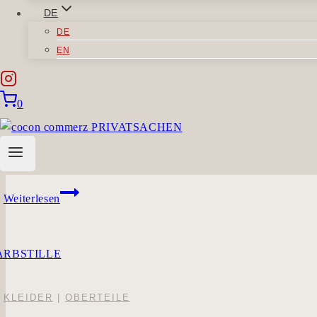
DE
DE
EN
OBERTEILE
0
KLARHAND
Sie müssen sich anmelden, um diesen Inhalt einsehen zu könne
KLARHAND
Weiterlesen
KLEIDER
|
OBERTEILE