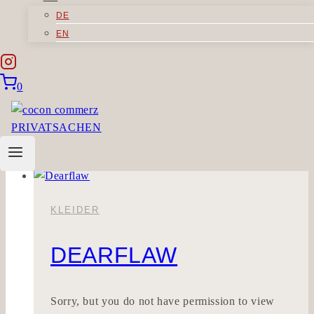
DE
WIRKSANDIG
EN
Sorry, but you do not have permission to view
0
this content.
WIRKSANDIG
Weiterlesen
KLEIDER
DEARFLAW
Sorry, but you do not have permission to view