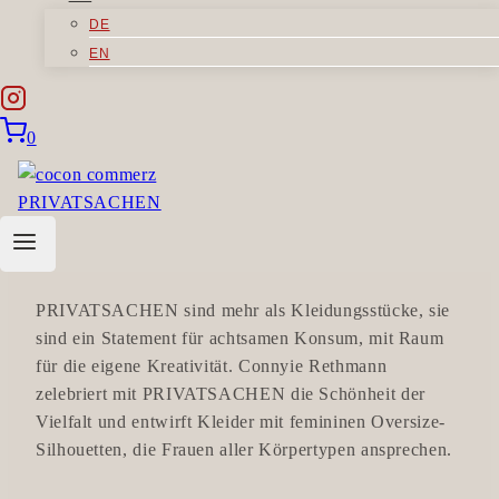
PRIVATSACHEN UND SIE
DE
ERINNERN SICH AN DICH.
EN
JEDE IHRER KOLLEKTIONEN, DIE IN
0
HAMBURG IN TRADITIONELLEN
FÄRBETECHNIKEN HANDGEFÄRBT WERDEN,
VERKÖRPERT IHRE PHILOSOPHIE DER
ENTSCHLEUNIGUNG DER MODE.
PRIVATSACHEN sind mehr als Kleidungsstücke, sie
sind ein Statement für achtsamen Konsum, mit Raum
für die eigene Kreativität. Connyie Rethmann
zelebriert mit PRIVATSACHEN die Schönheit der
Vielfalt und entwirft Kleider mit femininen Oversize-
Silhouetten, die Frauen aller Körpertypen ansprechen.