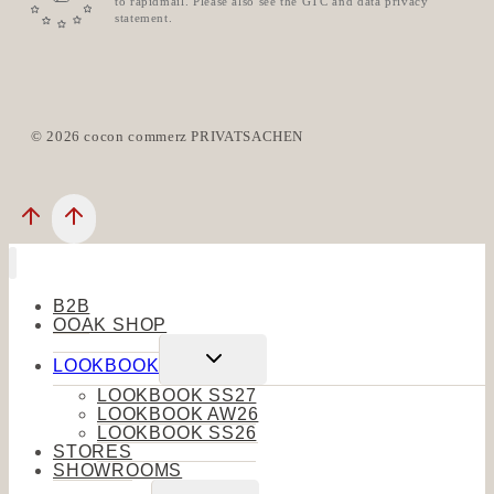
to rapidmail. Please also see the GTC and data privacy
statement.
© 2026 cocon commerz PRIVATSACHEN
B2B
OOAK SHOP
Untermenü
LOOKBOOK
umschalten
LOOKBOOK SS27
LOOKBOOK AW26
LOOKBOOK SS26
STORES
SHOWROOMS