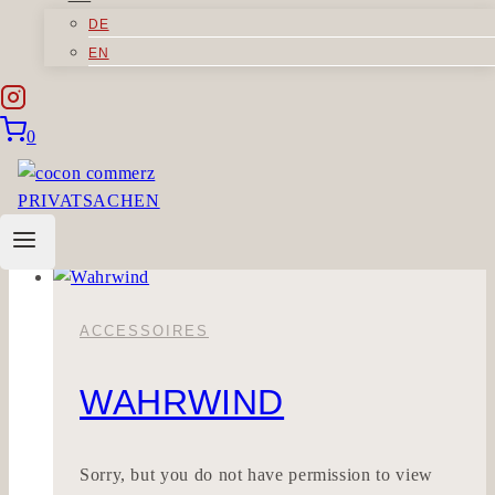
DE
PERSONOLAN
EN
Sorry, but you do not have permission to view
0
this content.
PERSONOLAN
Weiterlesen
ACCESSOIRES
WAHRWIND
Sorry, but you do not have permission to view